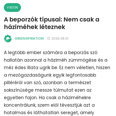
VADON
A beporzók típusai: Nem csak a
háziméhek léteznek
GREENSPIRATION
2026.08.01.
A legtöbb ember számára a beporzás szó
hallatán azonnal a háziméh zümmögése és a
méz édes illata ugrik be. Ez nem véletlen, hiszen
a mezőgazdaságunk egyik legfontosabb
pilléréről van szó, azonban a természet
sokszínűsége messze túlmutat ezen az
egyetlen fajon. Ha csak a háziméhekre
koncentrálunk, szem elől tévesztjük azt a
hatalmas és láthatatlan sereget, amely