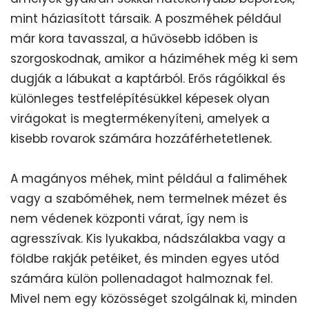
mint háziasított társaik. A poszméhek például
már kora tavasszal, a hűvösebb időben is
szorgoskodnak, amikor a háziméhek még ki sem
dugják a lábukat a kaptárból. Erős rágóikkal és
különleges testfelépítésükkel képesek olyan
virágokat is megtermékenyíteni, amelyek a
kisebb rovarok számára hozzáférhetetlenek.
A magányos méhek, mint például a faliméhek
vagy a szabóméhek, nem termelnek mézet és
nem védenek központi várat, így nem is
agresszívak. Kis lyukakba, nádszálakba vagy a
földbe rakják petéiket, és minden egyes utód
számára külön pollenadagot halmoznak fel.
Mivel nem egy közösséget szolgálnak ki, minden