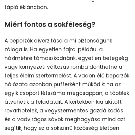
táplálékláncban.
Miért fontos a sokféleség?
A beporzók diverzitása a mi biztonságunk
záloga is. Ha egyetlen fajra, például a
háziméhre támaszkodnánk, egyetlen betegség
vagy környezeti változás romba dönthetné a
teljes élelmiszertermelést. A vadon élő beporzók
hálózata azonban pufferként működik: ha az
egyik csoport létszáma megcsappan, a többiek
átvehetik a feladatait. A kertekben kialakított
rovarhotelek, a vegyszermentes gazdálkodás
és a vadvirágos sávok meghagyása mind azt
segítik, hogy ez a sokszínű közösség életben