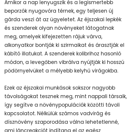
Amikor a nap lenyugszik és a legismertebb
beporzók nyugovóra térnek, egy teljesen új
gárda veszi át az ügyeletet. Az éjszakai lepkék
és szenderek olyan növényeket látogatnak
meg, amelyek kifejezetten rájuk várva,
alkonyatkor bontják ki szirmaikat és árasztják el
kábító illatukat. A szenderek kolibrihoz hasonló
módon, a levegőben vibrálva nyújtják ki hosszú
pödörnyelvüket a mélyebb kelyhű virágokba.
Ezek az éjszakai munkások sokszor nagyobb
távolságokat tesznek meg, mint nappali társaik,
így segítve a növénypopulációk közötti távoli
kapcsolatot. Nélkülük számos vadvirág és
dísznövény szaporodása válna lehetetlenné,
ami láncreakciót indítana el az egész