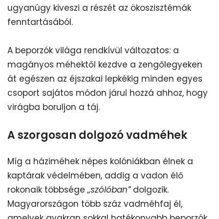
ugyanúgy kiveszi a részét az ökoszisztémák
fenntartásából.
A beporzók világa rendkívül változatos: a
magányos méhektől kezdve a zengőlegyeken
át egészen az éjszakai lepkékig minden egyes
csoport sajátos módon járul hozzá ahhoz, hogy
virágba boruljon a táj.
A szorgosan dolgozó vadméhek
Míg a háziméhek népes kolóniákban élnek a
kaptárak védelmében, addig a vadon élő
rokonaik többsége
„szólóban”
dolgozik.
Magyarországon több száz vadméhfaj él,
amelyek gyakran sokkal hatékonyabb beporzók,