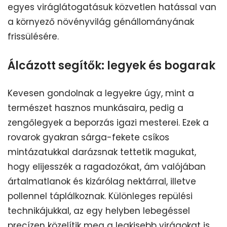
egyes viráglátogatásuk közvetlen hatással van
a környező növényvilág génállományának
frissülésére.
Álcázott segítők: legyek és bogarak
Kevesen gondolnak a legyekre úgy, mint a
természet hasznos munkásaira, pedig a
zengőlegyek a beporzás igazi mesterei. Ezek a
rovarok gyakran sárga-fekete csíkos
mintázatukkal darázsnak tettetik magukat,
hogy elijesszék a ragadozókat, ám valójában
ártalmatlanok és kizárólag nektárral, illetve
pollennel táplálkoznak. Különleges repülési
technikájukkal, az egy helyben lebegéssel
precízen közelítik meg a legkisebb virágokat is.