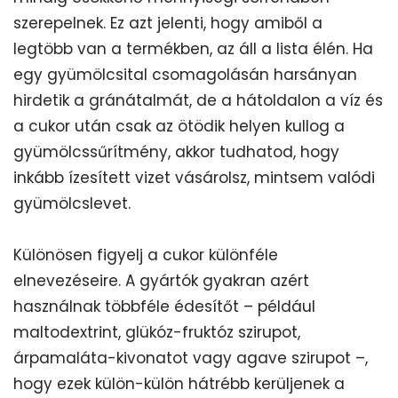
szerepelnek. Ez azt jelenti, hogy amiből a
legtöbb van a termékben, az áll a lista élén. Ha
egy gyümölcsital csomagolásán harsányan
hirdetik a gránátalmát, de a hátoldalon a víz és
a cukor után csak az ötödik helyen kullog a
gyümölcssűrítmény, akkor tudhatod, hogy
inkább ízesített vizet vásárolsz, mintsem valódi
gyümölcslevet.
Különösen figyelj a cukor különféle
elnevezéseire. A gyártók gyakran azért
használnak többféle édesítőt – például
maltodextrint, glükóz-fruktóz szirupot,
árpamaláta-kivonatot vagy agave szirupot –,
hogy ezek külön-külön hátrébb kerüljenek a