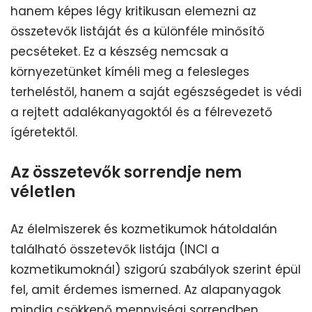
hanem képes légy kritikusan elemezni az
összetevők listáját és a különféle minősítő
pecséteket. Ez a készség nemcsak a
környezetünket kíméli meg a felesleges
terheléstől, hanem a saját egészségedet is védi
a rejtett adalékanyagoktól és a félrevezető
ígéretektől.
Az összetevők sorrendje nem
véletlen
Az élelmiszerek és kozmetikumok hátoldalán
található összetevők listája (INCI a
kozmetikumoknál) szigorú szabályok szerint épül
fel, amit érdemes ismerned. Az alapanyagok
mindig csökkenő mennyiségi sorrendben