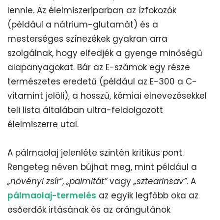
lennie. Az élelmiszeriparban az ízfokozók
(például a nátrium-glutamát) és a
mesterséges színezékek gyakran arra
szolgálnak, hogy elfedjék a gyenge minőségű
alapanyagokat. Bár az E-számok egy része
természetes eredetű (például az E-300 a C-
vitamint jelöli), a hosszú, kémiai elnevezésekkel
teli lista általában ultra-feldolgozott
élelmiszerre utal.
A pálmaolaj jelenléte szintén kritikus pont.
Rengeteg néven bújhat meg, mint például a
„növényi zsír”
,
„palmitát”
vagy
„sztearinsav”
. A
pálmaolaj-termelés
az egyik legfőbb oka az
esőerdők irtásának és az orángutánok