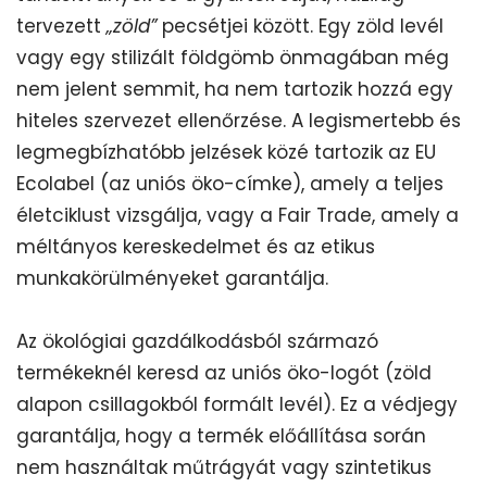
tervezett
„zöld”
pecsétjei között. Egy zöld levél
vagy egy stilizált földgömb önmagában még
nem jelent semmit, ha nem tartozik hozzá egy
hiteles szervezet ellenőrzése. A legismertebb és
legmegbízhatóbb jelzések közé tartozik az EU
Ecolabel (az uniós öko-címke), amely a teljes
életciklust vizsgálja, vagy a Fair Trade, amely a
méltányos kereskedelmet és az etikus
munkakörülményeket garantálja.
Az ökológiai gazdálkodásból származó
termékeknél keresd az uniós öko-logót (zöld
alapon csillagokból formált levél). Ez a védjegy
garantálja, hogy a termék előállítása során
nem használtak műtrágyát vagy szintetikus