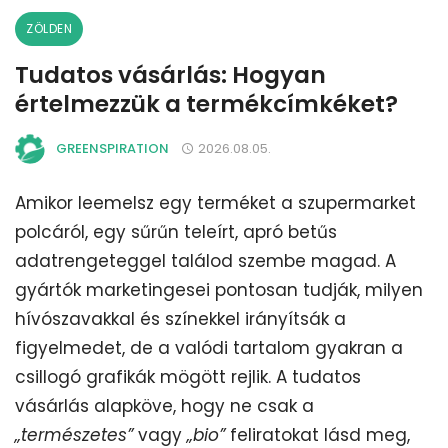
ZÖLDEN
Tudatos vásárlás: Hogyan
értelmezzük a termékcímkéket?
GREENSPIRATION
2026.08.05.
Amikor leemelsz egy terméket a szupermarket
polcáról, egy sűrűn teleírt, apró betűs
adatrengeteggel találod szembe magad. A
gyártók marketingesei pontosan tudják, milyen
hívószavakkal és színekkel irányítsák a
figyelmedet, de a valódi tartalom gyakran a
csillogó grafikák mögött rejlik. A tudatos
vásárlás alapköve, hogy ne csak a
„természetes”
vagy
„bio”
feliratokat lásd meg,