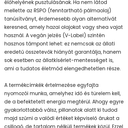
élőhelyének pusztulásának. Ha nem látod
mellette az RSPO (fenntartható pálmaolaj)
tanúsítványt, érdemesebb olyan alternatívát
keresned, amely hazai olajokat vagy shea vajat
használ. A vegán jelzés (V-Label) szintén
hasznos támpont lehet: ez nemcsak az állati
eredetű összetevők hiányát garantálja, hanem
sok esetben az állatkísérlet-mentességet is,
ami a tudatos életmód elengedhetetlen része.
A termékcímkék értelmezése egyfajta
nyomozói munka, amelyhez idő és türelem kell,
de a befektetett energia megtérül. Ahogy egyre
gyakorlottabbá válsz, pillanatok alatt ki tudod
majd szűrni a valódi értéket képviselő árukat a
csillogó, de tartalom nélküli termékek közül. Ezzel