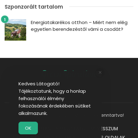
Szponzorált tartalom
Energiatakarékos otthon – Miért nem elég
egyetlen berendezéstől várni a csodát?
Kedves Látogató!
Tájékoztatunk, hogy a honlap
felhasználói élmény
fokozásának érdekében sütiket
alkalmazunk.
GreenSpiration.hu © 2026 - Minden jog fenntartva!
OK
ADATKEZELÉSI TÁJÉKOZTATÓ
IMPRESSZUM
KAPCSOLAT
MÉDIAAJÁNLAT
HASZNOS OLDALAK