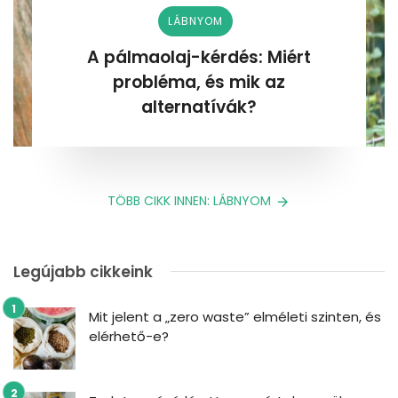
LÁBNYOM
A pálmaolaj-kérdés: Miért
probléma, és mik az
alternatívák?
TÖBB CIKK INNEN: LÁBNYOM
Legújabb cikkeink
Mit jelent a „zero waste” elméleti szinten, és
elérhető-e?