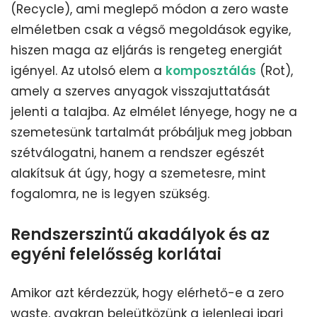
(Recycle), ami meglepő módon a zero waste
elméletben csak a végső megoldások egyike,
hiszen maga az eljárás is rengeteg energiát
igényel. Az utolsó elem a
komposztálás
(Rot),
amely a szerves anyagok visszajuttatását
jelenti a talajba. Az elmélet lényege, hogy ne a
szemetesünk tartalmát próbáljuk meg jobban
szétválogatni, hanem a rendszer egészét
alakítsuk át úgy, hogy a szemetesre, mint
fogalomra, ne is legyen szükség.
Rendszerszintű akadályok és az
egyéni felelősség korlátai
Amikor azt kérdezzük, hogy elérhető-e a zero
waste, gyakran beleütközünk a jelenlegi ipari