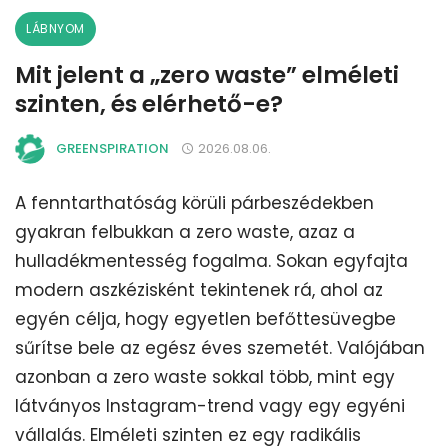
LÁBNYOM
Mit jelent a „zero waste” elméleti
szinten, és elérhető-e?
GREENSPIRATION
2026.08.06.
A fenntarthatóság körüli párbeszédekben
gyakran felbukkan a zero waste, azaz a
hulladékmentesség fogalma. Sokan egyfajta
modern aszkézisként tekintenek rá, ahol az
egyén célja, hogy egyetlen befőttesüvegbe
sűrítse bele az egész éves szemetét. Valójában
azonban a zero waste sokkal több, mint egy
látványos Instagram-trend vagy egy egyéni
vállalás. Elméleti szinten ez egy radikális