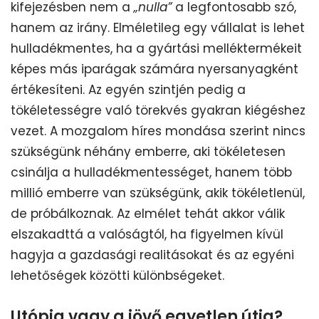
kifejezésben nem a
„nulla”
a legfontosabb szó,
hanem az irány. Elméletileg egy vállalat is lehet
hulladékmentes, ha a gyártási melléktermékeit
képes más iparágak számára nyersanyagként
értékesíteni. Az egyén szintjén pedig a
tökéletességre való törekvés gyakran kiégéshez
vezet. A mozgalom híres mondása szerint nincs
szükségünk néhány emberre, aki tökéletesen
csinálja a hulladékmentességet, hanem több
millió emberre van szükségünk, akik tökéletlenül,
de próbálkoznak. Az elmélet tehát akkor válik
elszakadttá a valóságtól, ha figyelmen kívül
hagyja a gazdasági realitásokat és az egyéni
lehetőségek közötti különbségeket.
Utópia vagy a jövő egyetlen útja?