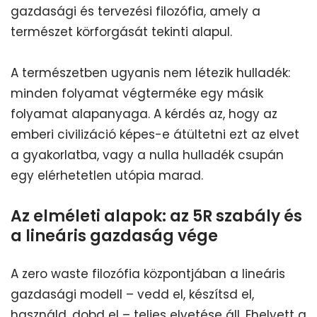
gazdasági és tervezési filozófia, amely a
természet körforgását tekinti alapul.
A természetben ugyanis nem létezik hulladék:
minden folyamat végterméke egy másik
folyamat alapanyaga. A kérdés az, hogy az
emberi civilizáció képes-e átültetni ezt az elvet
a gyakorlatba, vagy a nulla hulladék csupán
egy elérhetetlen utópia marad.
Az elméleti alapok: az 5R szabály és
a lineáris gazdaság vége
A zero waste filozófia központjában a lineáris
gazdasági modell – vedd el, készítsd el,
használd, dobd el – teljes elvetése áll. Ehelyett a