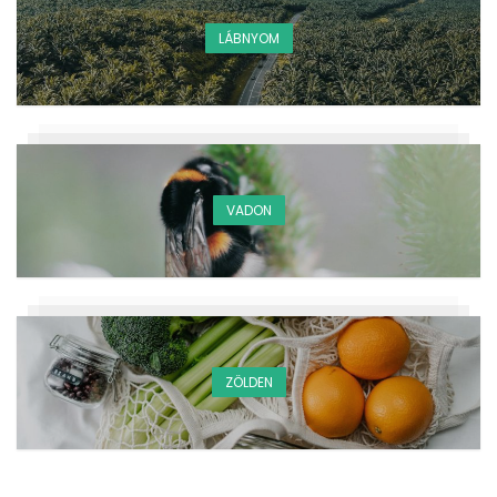
LÁBNYOM
VADON
ZÖLDEN