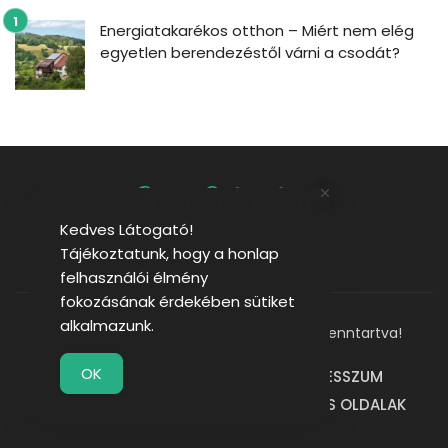
Energiatakarékos otthon – Miért nem elég
egyetlen berendezéstől várni a csodát?
Kedves Látogató!
Tájékoztatunk, hogy a honlap
felhasználói élmény
fokozásának érdekében sütiket
alkalmazunk.
GreenSpiration.hu © 2026 - Minden jog fenntartva!
OK
ADATKEZELÉSI TÁJÉKOZTATÓ
IMPRESSZUM
KAPCSOLAT
MÉDIAAJÁNLAT
HASZNOS OLDALAK