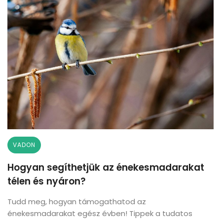
VADON
Hogyan segíthetjük az énekesmadarakat
télen és nyáron?
Tudd meg, hogyan támogathatod az
énekesmadarakat egész évben! Tippek a tudatos