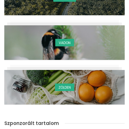
VADON
ZÖLDEN
Szponzorált tartalom