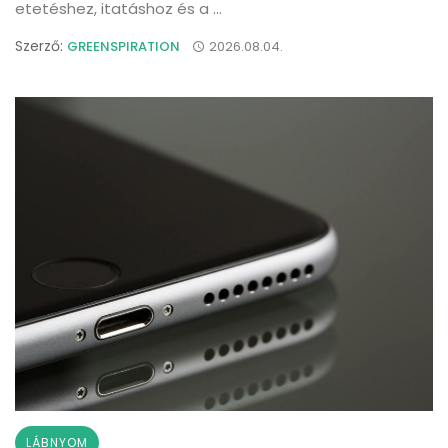
etetéshez, itatáshoz és a ...
Szerző:
GREENSPIRATION
2026.08.04.
LÁBNYOM